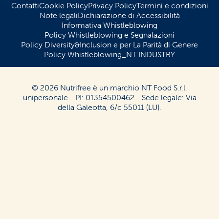
Contatti
Cookie Policy
Privacy Policy
Termini e condizioni
Note legali
Dichiarazione di Accessibilità
Informativa Whistleblowing
Policy Whistleblowing e Segnalazioni
Policy Diversity&Inclusion e per La Parità di Genere
Policy Whistleblowing_NT INDUSTRY
© 2026 Nutrifree è un marchio NT Food S.r.l.
unipersonale - PI: 01354500462 - Sede legale: Via
della Galeotta, 6/c 55011 (LU).