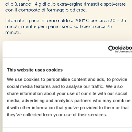
olio (usando i 4 g di olio extravergine rimasti) e spolverate
con il composto di formaggio ed erbe.
Infornate il pane in forno caldo a 200° C per circa 30 – 35
minuti, mentre per i panini sono sufficienti circa 25
minuti..
Una volta cotti, sfornate su una griglia per dolci e gustate
tiepido o fredd il pull apart bread senza glutine e senza
latte vaccino.
This website uses cookies
We use cookies to personalise content and ads, to provide
social media features and to analyse our traffic. We also
share information about your use of our site with our social
Vedi anche altre nostre
media, advertising and analytics partners who may combine
it with other information that you’ve provided to them or that
ricette
they’ve collected from your use of their services.