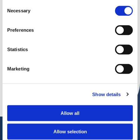
Consent
direttamente in
Necessary
Selection
casella di posta.
Preferences
Nutriletter è la newsletter di Nutrifree.
La scriviamo per raccontare nuovi prodotti, ricette e
Statistics
soluzioni per la vita free from, per condividere esclusive e
anteprime con la nostra community.
Arriva solo quando abbiamo buone nuove per te.
Marketing
ISCRIVITI ALLA NUTRILETTER
Show details
Allow all
Allow selection