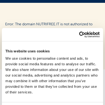
Area riservata rivenditori
Error: The domain NUTRIFREE.IT is not authorized to
show the cookie declaration for domain group ID
a64b5e3c-3f56-47b1-9e7f-cd38fd026e07. Please add it
to the domain group in the Cookiebot Manager to
authorize the domain.
This website uses cookies
We use cookies to personalise content and ads, to
provide social media features and to analyse our traffic.
We also share information about your use of our site with
our social media, advertising and analytics partners who
may combine it with other information that you’ve
provided to them or that they’ve collected from your use
Promozioni, consigli e
of their services.
novità free from