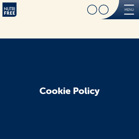
Cerca
Trova Negozio
MENU
Nutrifree
Prodotti
Ricette
Tips
FREE
Dove acquistare
Sorridi, è Nutrifree
Cookie Policy
Cerca
Sostenibilità
Novità e Promo
Contatti
Iscriviti alla Nutriletter