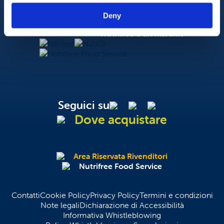
Deny
Nutrifree
Nutrifree è un marchio
NtFood
NutriSì
Nutrifree Food Service
Seguici su
Dove acquistare
Area Riservata Rivenditori
Nutrifree Food Service
Contatti
Cookie Policy
Privacy Policy
Termini e condizioni
Note legali
Dichiarazione di Accessibilità
Informativa Whistleblowing