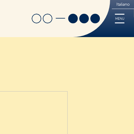
Italiano
Cerca
Trova Negozio
MENU
i
Ricette
Cerca
Tips
FREE
Dove acquistare
Sorridi, è Nutrifree
Sostenibilità
Novità e Promo