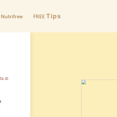
Tips
è Nutrifree
FREE
Le selezion
Farine
e pangrattato
ta di
a
è