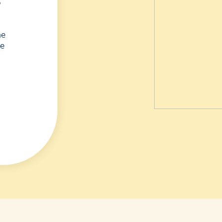
o
Colazione
e biscotti
Pas
ne
Pun
ne
Street food
e aperitivo
.
Benessere
integrale