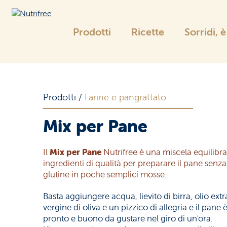
Prodotti
Ricette
Sorridi, 
Nutrifree
La gamma Nutrifree
Prodotti
/
Farine e pangrattato
Mix per Pane
Pane
e sostituti
Il
Mix per Pane
Nutrifree è una miscela equilibra
ingredienti di qualità per preparare il pane senza
glutine in poche semplici mosse.
Basta aggiungere acqua, lievito di birra, olio extr
vergine di oliva e un pizzico di allegria e il pane 
pronto e buono da gustare nel giro di un'ora.