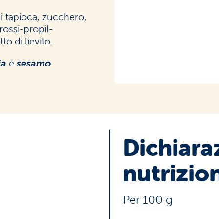
di tapioca, zucchero,
drossi-propil-
o di lievito.
ia
e
sesamo
.
Dichiara
nutrizio
Per 100 g