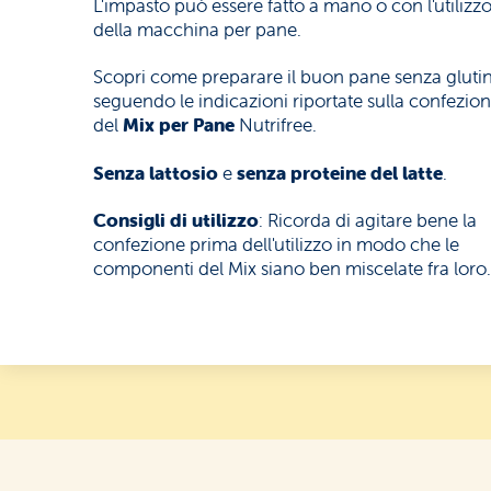
L'impasto può essere fatto a mano o con l'utilizz
Merende
della macchina per pane.
e snack
Scopri come preparare il buon pane senza gluti
seguendo le indicazioni riportate sulla confezio
del
Mix per
Pane
Nutrifree.
Senza lattosio
e
senza proteine del latte
.
Dolci
Consigli di utilizzo
: Ricorda di agitare bene la
e ricorrenze
confezione prima dell'utilizzo in modo che le
componenti del Mix siano ben miscelate fra loro
I buoni
senza lattosio