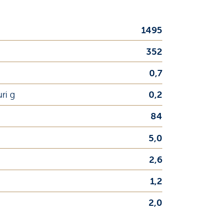
1495
352
0,7
uri g
0,2
84
5,0
2,6
1,2
2,0