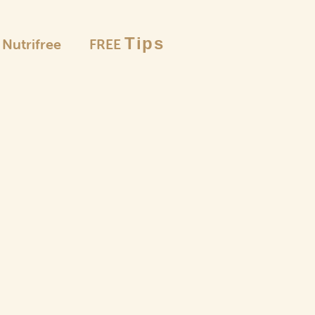
Tips
è Nutrifree
FREE
Le selezion
Farine
e pangrattato
Pas
Pun