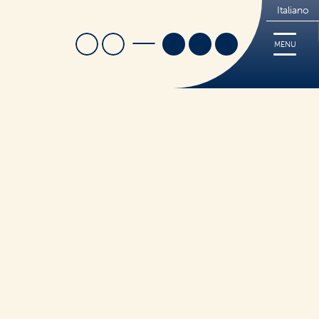
Italiano
Cerca
Trova Negozio
MENU
i
Ricette
Cerca
Tips
FREE
Dove acquistare
Sorridi, è Nutrifree
Sostenibilità
Novità e Promo
ticceria
to Caldo