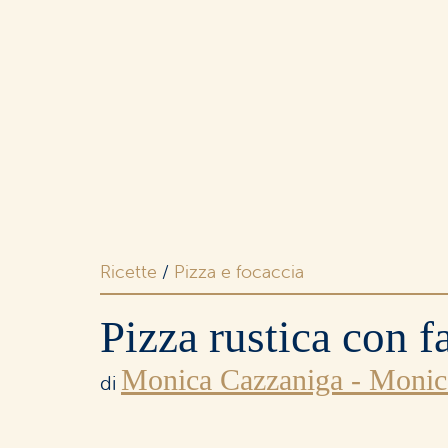
Merende
e snack
Dolci
e ricorrenze
Ricette
/
Pizza e focaccia
Pizza rustica con fa
Monica Cazzaniga - Monic
I buoni
di
senza lattosio