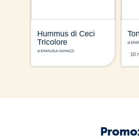
Hummus di Ceci
Tor
Tricolore
di EMA
di EMANUELA GHINAZZI
10 
Promoz