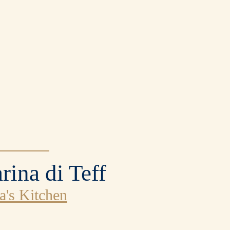
Colazione
e biscotti
Street food
e aperitivo
rina di Teff
a's Kitchen
Benessere
integrale