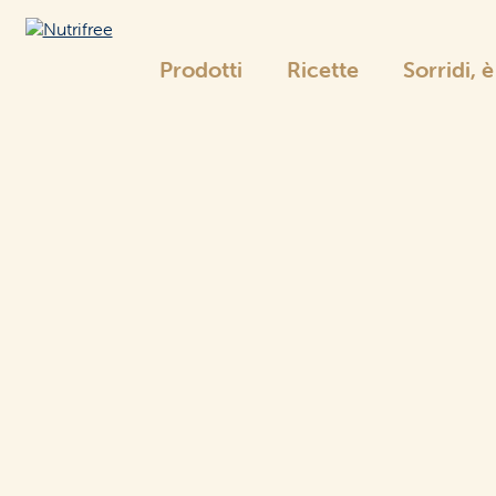
Prodotti
Ricette
Sorridi, 
Nutrifree
La gamma Nutrifree
Pane
e sostituti