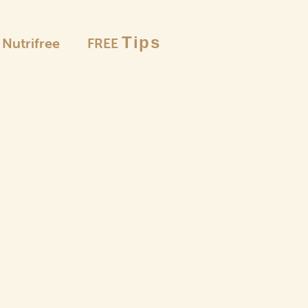
Tips
è Nutrifree
FREE
Le selezion
Farine
e pangrattato
Pas