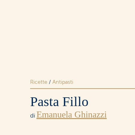
Merende
e snack
Dolci
e ricorrenze
Ricette
/
Antipasti
Pasta Fillo
Emanuela Ghinazzi
I buoni
di
senza lattosio