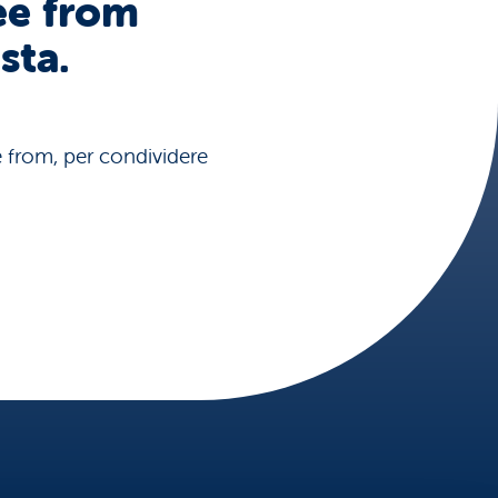
ee from
sta.
ee from, per condividere