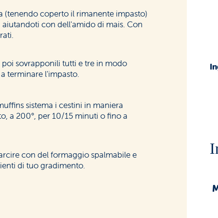
a (tenendo coperto il rimanente impasto)
li aiutandoti con dell'amido di mais. Con
ati.
 poi sovrapponili tutti e tre in modo
In
 a terminare l'impasto.
uffins sistema i cestini in maniera
ato, a 200°, per 10/15 minuti o fino a
I
farcire con del formaggio spalmabile e
ienti di tuo gradimento.
M