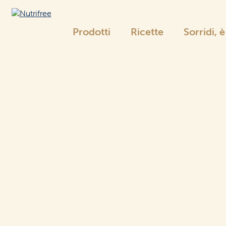
Prodotti
Ricette
Sorridi, 
Nutrifree
La gamma Nutrifree
Pane
e sostituti