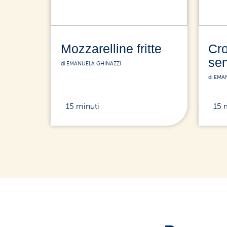
Mozzarelline fritte
Cro
sen
di EMANUELA GHINAZZI
di EMA
15 minuti
15 