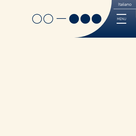
Italiano
Cerca
Trova Negozio
MENU
i
Ricette
Cerca
Tips
FREE
Dove acquistare
Sorridi, è Nutrifree
Sostenibilità
Novità e Promo
ticceria