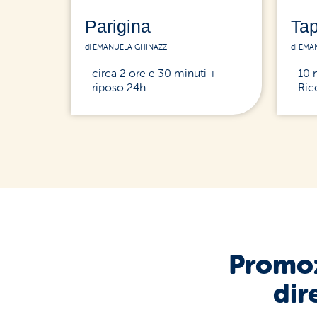
Parigina
Ta
di EMANUELA GHINAZZI
di EMA
circa 2 ore e 30 minuti +
10 
riposo 24h
Ric
Promoz
dir