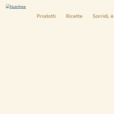
Prodotti
Ricette
Sorridi, 
Nutrifree
La gamma Nutri
La gamma Nutrifree
Pane
e sostituti
Pane
Farine
e sostituti
e pangrattato