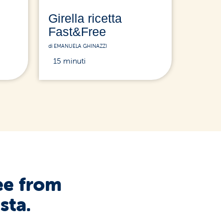
Girella ricetta
Fast&Free
di EMANUELA GHINAZZI
15 minuti
ee from
sta.