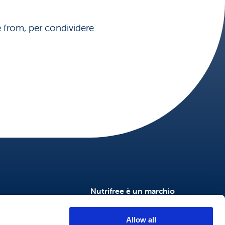
ee from, per condividere
Nutrifree è un marchio
NtFood
NutriSì
Allow all
Nutrifree Food Service