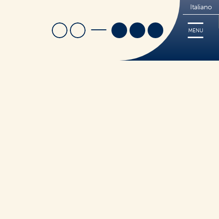
Italiano
Cerca
Trova Negozio
MENU
lezioni
i
Ricette
Cerca
Tips
FREE
Dove acquistare
cceria
Sorridi, è Nutrifree
 Caldo
Sostenibilità
Novità e Promo
ticceria
to Caldo