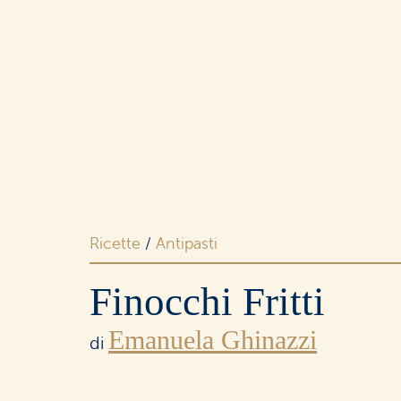
Merende
Colazione
Dolci
e snack
e biscotti
e ricorrenze
Dolci
e ricorrenze
Ricette
/
Antipasti
Finocchi Fritti
Emanuela Ghinazzi
I buoni
di
senza lattosio