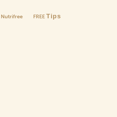
Tips
è Nutrifree
FREE
free
Le se
Le selezion
Farine
e pangrattato
Merende
I buoni
Pasti
e snack
senza lattosio
Punto
Pas
Pun