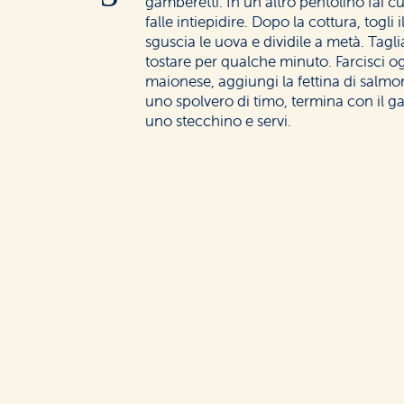
gamberetti. In un altro pentolino fai c
falle intiepidire. Dopo la cottura, togli 
sguscia le uova e dividile a metà. Tagli
tostare per qualche minuto. Farcisci o
maionese, aggiungi la fettina di salm
uno spolvero di timo, termina con il ga
uno stecchino e servi.