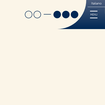
Italiano
Cerca
Trova Negozio
MENU
i
Ricette
Cerca
Tips
FREE
Dove acquistare
Sorridi, è Nutrifree
Sostenibilità
Novità e Promo