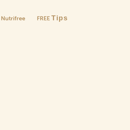
Tips
è Nutrifree
FREE
Le selezion
Farine
e pangrattato