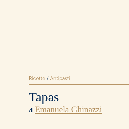
Merende
e snack
Dolci
e ricorrenze
Ricette
/
Antipasti
Tapas
Emanuela Ghinazzi
I buoni
di
senza lattosio