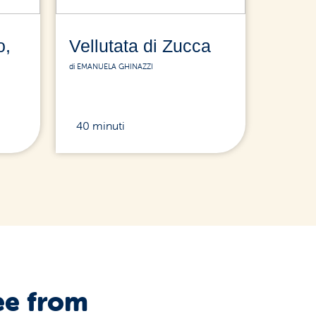
o,
Vellutata di Zucca
di EMANUELA GHINAZZI
40 minuti
ee from