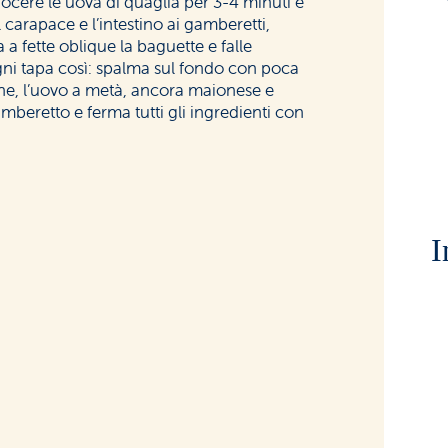
uocere le uova di quaglia per 3-4 minuti e
il carapace e l’intestino ai gamberetti,
a a fette oblique la baguette e falle
gni tapa così: spalma sul fondo con poca
one, l’uovo a metà, ancora maionese e
mberetto e ferma tutti gli ingredienti con
I