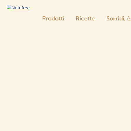
Prodotti
Ricette
Sorridi, 
Nutrifree
La gamma Nutrifree
Pane
e sostituti