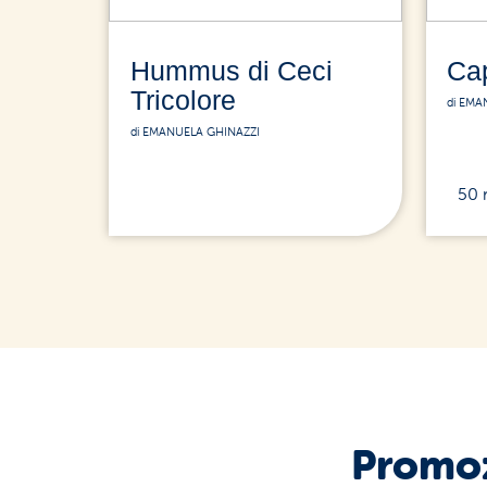
Hummus di Ceci
Ca
Tricolore
di EMA
di EMANUELA GHINAZZI
50 
Promoz