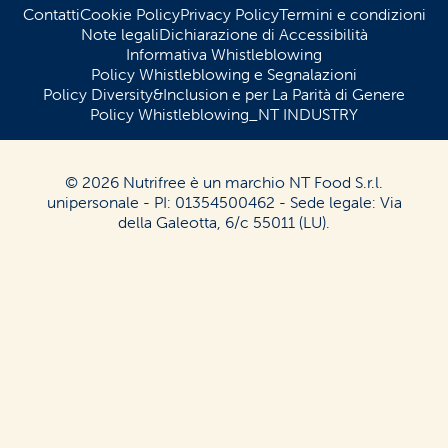
Contatti
Cookie Policy
Privacy Policy
Termini e condizioni
Note legali
Dichiarazione di Accessibilità
Informativa Whistleblowing
Policy Whistleblowing e Segnalazioni
Policy Diversity&Inclusion e per La Parità di Genere
Policy Whistleblowing_NT INDUSTRY
© 2026 Nutrifree è un marchio NT Food S.r.l.
unipersonale - PI: 01354500462 - Sede legale: Via
della Galeotta, 6/c 55011 (LU).