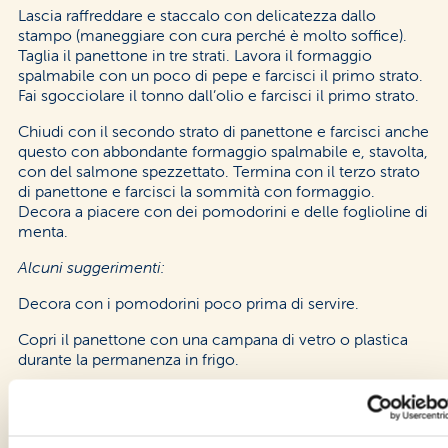
Lascia raffreddare e staccalo con delicatezza dallo
stampo (maneggiare con cura perché è molto soffice).
Taglia il panettone in tre strati. Lavora il formaggio
spalmabile con un poco di pepe e farcisci il primo strato.
Fai sgocciolare il tonno dall’olio e farcisci il primo strato.
Chiudi con il secondo strato di panettone e farcisci anche
questo con abbondante formaggio spalmabile e, stavolta,
con del salmone spezzettato. Termina con il terzo strato
di panettone e farcisci la sommità con formaggio.
Decora a piacere con dei pomodorini e delle foglioline di
menta.
Alcuni suggerimenti:
Decora con i pomodorini poco prima di servire.
Copri il panettone con una campana di vetro o plastica
durante la permanenza in frigo.
Togli dal frigo il panettone circa 20 minuti prima di
consumarlo in modo che non sia eccessivamente
freddo.