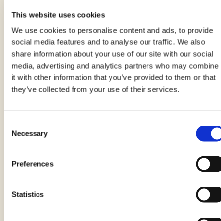
Puoi variare la farcia come preferisci, con salumi o con
This website uses cookies
verdure miste di stagione.
We use cookies to personalise content and ads, to provide
Puoi preparare il panettone il giorno precedente e
social media features and to analyse our traffic. We also
conservarlo, una volta freddo, in un sacchetto di plastica
share information about your use of our site with our social
per alimenti in modo che non indurisca. Se l’indomani ha
media, advertising and analytics partners who may combine
perso un poco di sofficità, basta che lo passi pochi
it with other information that you’ve provided to them or that
secondi in microonde (senza eccedere) perché torni
soffice.
they’ve collected from your use of their services.
Dai un’occhiata al mio blog>>
Consent
Necessary
Selection
Preferences
Vedi anche altre nostre
Statistics
ricette