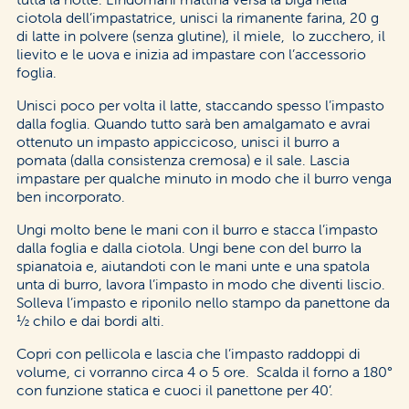
ciotola dell’impastatrice, unisci la rimanente farina, 20 g
di latte in polvere (senza glutine), il miele, lo zucchero, il
lievito e le uova e inizia ad impastare con l’accessorio
foglia.
Unisci poco per volta il latte, staccando spesso l’impasto
dalla foglia. Quando tutto sarà ben amalgamato e avrai
ottenuto un impasto appiccicoso, unisci il burro a
pomata (dalla consistenza cremosa) e il sale. Lascia
impastare per qualche minuto in modo che il burro venga
ben incorporato.
Ungi molto bene le mani con il burro e stacca l’impasto
dalla foglia e dalla ciotola. Ungi bene con del burro la
spianatoia e, aiutandoti con le mani unte e una spatola
unta di burro, lavora l’impasto in modo che diventi liscio.
Solleva l’impasto e riponilo nello stampo da panettone da
½ chilo e dai bordi alti.
Copri con pellicola e lascia che l’impasto raddoppi di
volume, ci vorranno circa 4 o 5 ore. Scalda il forno a 180°
con funzione statica e cuoci il panettone per 40’.