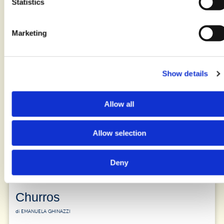
Pecan Pie
Statistics
di EMANUELA GHINAZZI
Marketing
20 minuti + 30 minuti di riposo
Show details
Allow all
Allow selection
Deny
Churros
di EMANUELA GHINAZZI