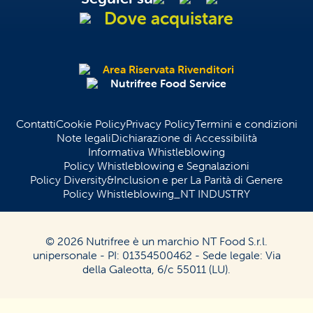
Dove acquistare
Area Riservata Rivenditori
Nutrifree Food Service
Contatti
Cookie Policy
Privacy Policy
Termini e condizioni
Note legali
Dichiarazione di Accessibilità
Informativa Whistleblowing
Policy Whistleblowing e Segnalazioni
Policy Diversity&Inclusion e per La Parità di Genere
Policy Whistleblowing_NT INDUSTRY
© 2026 Nutrifree è un marchio NT Food S.r.l.
unipersonale - PI: 01354500462 - Sede legale: Via
della Galeotta, 6/c 55011 (LU).