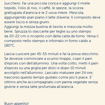
zucchero. Fai una piccola conca e aggiungi il miele
tiepido, l’olio di riso, il caffè, le spezie, la scorza
grattugiata d’arancia e le 2 uova intere. Mescola,
aggiungendo pian piano il latte d’avena. Il composto deve
essere liscio e senza grumi.
Aggiungi la mezza bustina di lievito e mescola molto
bene. Spruzza lo staccante per teglie su uno stampo
da 20-22 cm o ricoprilo con della carta da forno. Versa il
composto nello stampo e infornalo in forno caldo a
180°C.
Lascia cuocere per 45-55 minuti e fai la prova stecchino.
Se dovesse cominciare a scurirsi troppo, copri il pain
d’epices con dell’alluminio. Una volta cotto, metti il pain
d’epices su una griglia per dolci e dopo 10 minuti
avvolgilo nell’alluminio. Lascialo maturare per 24 ore;
trascorso questo tempo gustalo come più ti piace. E’
ottimo anche accompagnato con panna vegetale senza
glutine e senza latte profumata all’arancia.
Buon appetito!