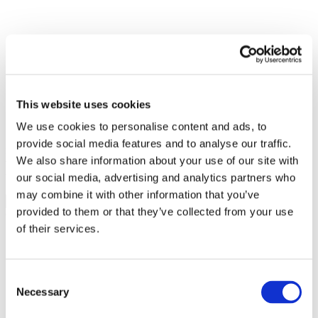
This website uses cookies
We use cookies to personalise content and ads, to
Se hai bisogno di una risposta veloce, ti serve una ricetta per
provide social media features and to analyse our traffic.
risolvere la serata, cerchi un prodotto o vorresti un consiglio per
We also share information about your use of our site with
vivere serenamente la tua vita senza glutine, cercalo qui e troverai
validi spunti da cui partire.
our social media, advertising and analytics partners who
may combine it with other information that you’ve
Cerca
provided to them or that they’ve collected from your use
Chiudi
of their services.
Consent
Necessary
Selection