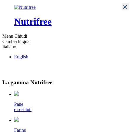
×
Nutrifree
Menu
Chiudi
Cambia lingua
Italiano
English
La gamma Nutrifree
Pane
e sostituti
Farine