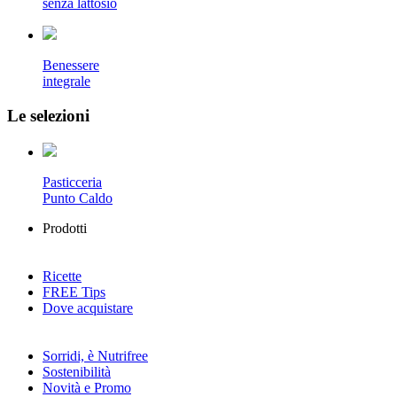
senza lattosio
Benessere
integrale
Le selezioni
Pasticceria
Punto Caldo
Prodotti
Ricette
FREE
Tips
Dove acquistare
Sorridi, è Nutrifree
Sostenibilità
Novità e Promo