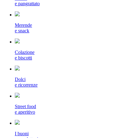
e pangrattato
Merende
e snack
Colazione
e biscotti
Dolci
e ricorrenze
Street food
e aperitivo
I buoni