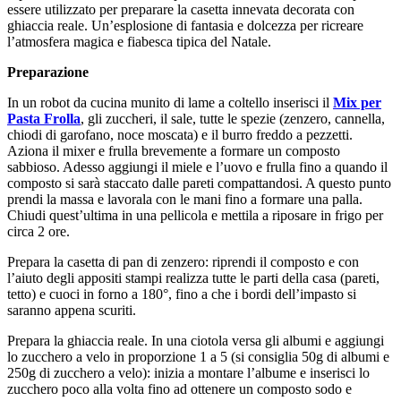
essere utilizzato per preparare la casetta innevata decorata con
ghiaccia reale. Un’esplosione di fantasia e dolcezza per ricreare
l’atmosfera magica e fiabesca tipica del Natale.
Preparazione
In un robot da cucina munito di lame a coltello inserisci il
Mix per
Pasta Frolla
, gli zuccheri, il sale, tutte le spezie (zenzero, cannella,
chiodi di garofano, noce moscata) e il burro freddo a pezzetti.
Aziona il mixer e frulla brevemente a formare un composto
sabbioso. Adesso aggiungi il miele e l’uovo e frulla fino a quando il
composto si sarà staccato dalle pareti compattandosi. A questo punto
prendi la massa e lavorala con le mani fino a formare una palla.
Chiudi quest’ultima in una pellicola e mettila a riposare in frigo per
circa 2 ore.
Prepara la casetta di pan di zenzero: riprendi il composto e con
l’aiuto degli appositi stampi realizza tutte le parti della casa (pareti,
tetto) e cuoci in forno a 180°, fino a che i bordi dell’impasto si
saranno appena scuriti.
Prepara la ghiaccia reale. In una ciotola versa gli albumi e aggiungi
lo zucchero a velo in proporzione 1 a 5 (si consiglia 50g di albumi e
250g di zucchero a velo): inizia a montare l’albume e inserisci lo
zucchero poco alla volta fino ad ottenere un composto sodo e