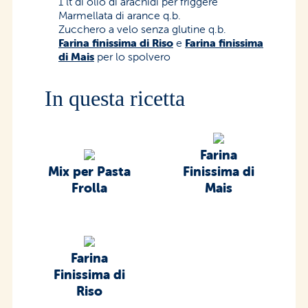
1 lt di olio di arachidi per friggere
Marmellata di arance q.b.
Zucchero a velo senza glutine q.b.
Farina finissima di Riso
e
Farina finissima
di Mais
per lo spolvero
In questa ricetta
Farina
Mix per Pasta
Finissima di
Frolla
Mais
Farina
Finissima di
Riso