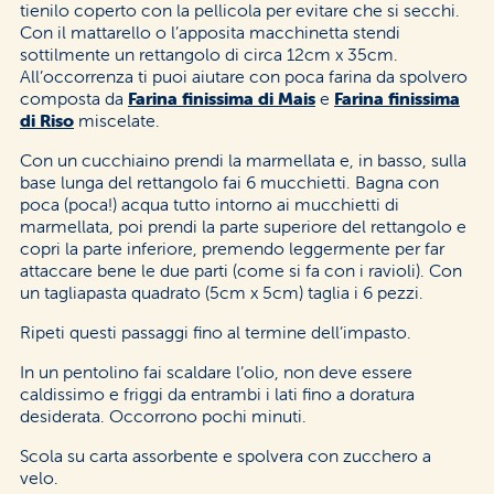
tienilo coperto con la pellicola per evitare che si secchi.
Con il mattarello o l’apposita macchinetta stendi
sottilmente un rettangolo di circa 12cm x 35cm.
All’occorrenza ti puoi aiutare con poca farina da spolvero
composta da
Farina finissima di Mais
e
Farina finissima
di Riso
miscelate.
Con un cucchiaino prendi la marmellata e, in basso, sulla
base lunga del rettangolo fai 6 mucchietti. Bagna con
poca (poca!) acqua tutto intorno ai mucchietti di
marmellata, poi prendi la parte superiore del rettangolo e
copri la parte inferiore, premendo leggermente per far
attaccare bene le due parti (come si fa con i ravioli). Con
un tagliapasta quadrato (5cm x 5cm) taglia i 6 pezzi.
Ripeti questi passaggi fino al termine dell’impasto.
In un pentolino fai scaldare l’olio, non deve essere
caldissimo e friggi da entrambi i lati fino a doratura
desiderata. Occorrono pochi minuti.
Scola su carta assorbente e spolvera con zucchero a
velo.