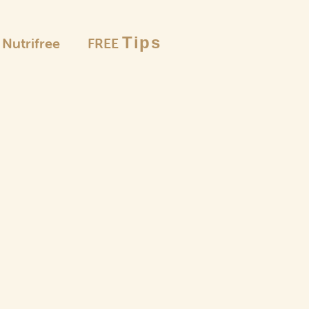
Tips
è Nutrifree
FREE
Le selezion
Farine
e pangrattato
Pas
Pun