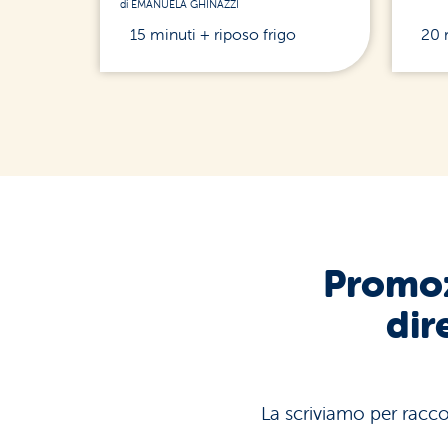
di EMANUELA GHINAZZI
15 minuti + riposo frigo
20 
Promoz
dir
La scriviamo per raccon