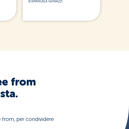
di EMANUELA GHINAZZI
ee from
sta.
ee from, per condividere