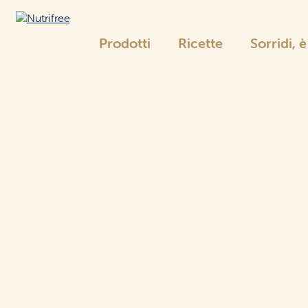
Prodotti
Ricette
Sorridi, 
Nutrifree
La gamma Nutrifree
Pane
e sostituti