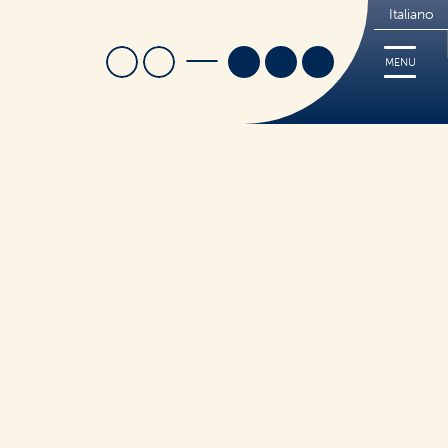
Italiano
Cerca
Trova Negozio
MENU
i
Ricette
Cerca
Tips
FREE
Dove acquistare
Sorridi, è Nutrifree
Sostenibilità
Novità e Promo
ticceria
to Caldo