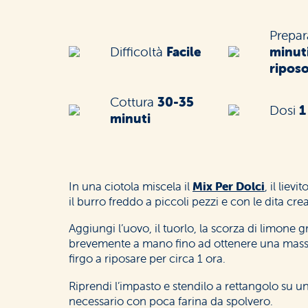
Prepa
Difficoltà
Facile
minuti
ripos
Cottura
30-35
Dosi
1
minuti
In una ciotola miscela il
Mix Per Dolci
, il liev
il burro freddo a piccoli pezzi e con le dita crea
Aggiungi l’uovo, il tuorlo, la scorza di limone g
brevemente a mano fino ad ottenere una mas
firgo a riposare per circa 1 ora.
Riprendi l’impasto e stendilo a rettangolo su un
necessario con poca farina da spolvero.