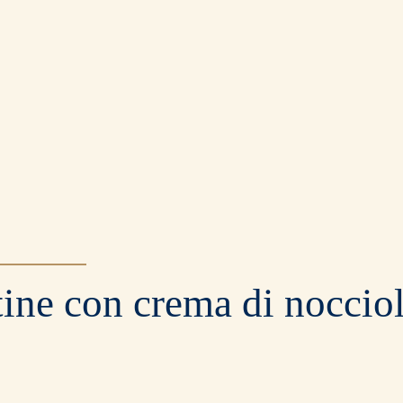
Colazione
e biscotti
Street food
e aperitivo
ine con crema di noccio
Benessere
integrale