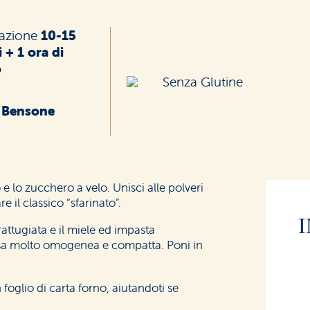
razione
10-15
 + 1 ora di
o
Senza Glutine
 Bensone
ito e lo zucchero a velo. Unisci alle polveri
re il classico “sfarinato”.
rattugiata e il miele ed impasta
sa molto omogenea e compatta. Poni in
 foglio di carta forno, aiutandoti se