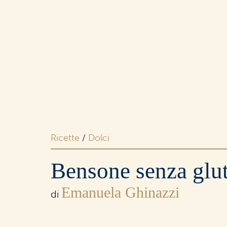
Merende
e snack
Dolci
e ricorrenze
Ricette
/
Dolci
Bensone senza glut
Emanuela Ghinazzi
I buoni
di
senza lattosio