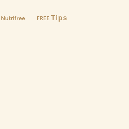
Tips
è Nutrifree
FREE
Le selezion
Farine
e pangrattato
Pas