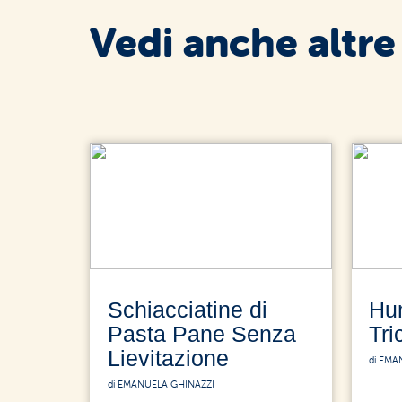
Vedi anche altre
Schiacciatine di
Hu
Pasta Pane Senza
Tri
Lievitazione
di EMA
di EMANUELA GHINAZZI