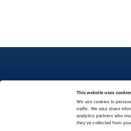
This website uses cookie
Nutrifree
We use cookies to personal
traffic. We also share info
Dove acquistare
Seguici su
analytics partners who may
they’ve collected from your
Contatti
Cookie Policy
Privacy 