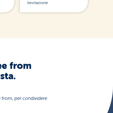
lievitazione
ee from
sta.
ee from, per condividere