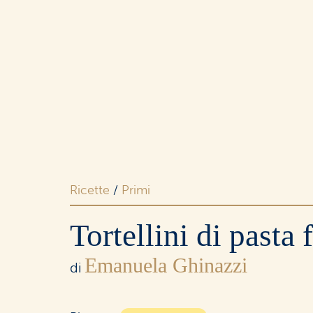
Merende
e snack
Dolci
e ricorrenze
Ricette
/
Primi
Tortellini di pasta 
Emanuela Ghinazzi
I buoni
di
senza lattosio