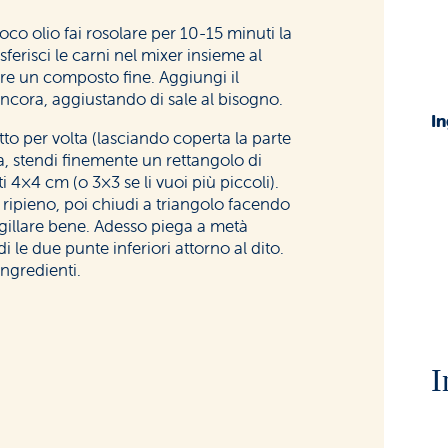
oco olio fai rosolare per 10-15 minuti la
asferisci le carni nel mixer insieme al
ere un composto fine. Aggiungi il
ancora, aggiustando di sale al bisogno.
In
tto per volta (lasciando coperta la parte
, stendi finemente un rettangolo di
i 4×4 cm (o 3×3 se li vuoi più piccoli).
ripieno, poi chiudi a triangolo facendo
gillare bene. Adesso piega a metà
i le due punte inferiori attorno al dito.
ingredienti.
I