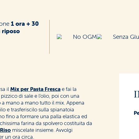
ione
1 ora + 30
i riposo
No OGM
Senza Glu
sa il
Mix per Pasta Fresca
e fai la
pizzico di sale e l’olio, poi con una
do a mano a mano tutto il mix. Appena
e trasferiscilo sulla spianatoia
Pe
 fino a formare una palla elastica ed
hissima farina da spolvero costituita da
 Riso
miscelate insieme. Avvolgi
per un ora circa.