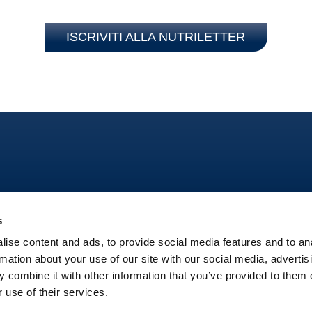
ISCRIVITI ALLA NUTRILETTER
s
ise content and ads, to provide social media features and to an
rmation about your use of our site with our social media, advertis
Area 
 combine it with other information that you’ve provided to them o
 use of their services.
Policy
Termini e condizioni
Note legali
Dichiarazione di Accessibi