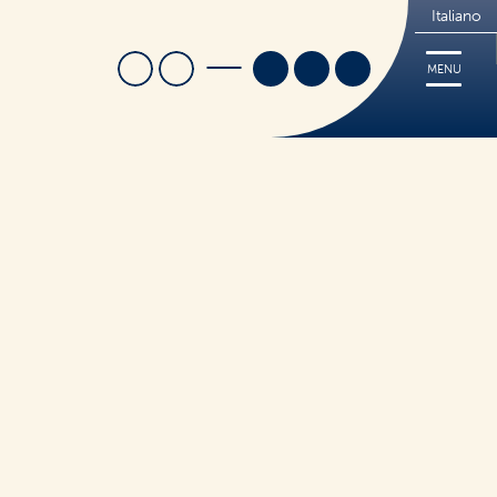
Italiano
Cerca
Trova Negozio
MENU
i
Ricette
Cerca
Tips
FREE
Dove acquistare
Sorridi, è Nutrifree
Sostenibilità
Novità e Promo
ticceria