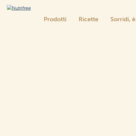
Prodotti
Ricette
Sorridi, 
Nutrifree
La gamma Nutrifree
Pane
e sostituti