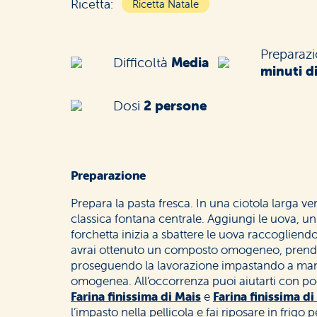
Ricetta:
Ricetta Natale
Preparaz
Difficoltà
Media
minuti d
Dosi
2 persone
Preparazione
Prepara la pasta fresca. In una ciotola larga ver
classica fontana centrale. Aggiungi le uova, un 
forchetta inizia a sbattere le uova raccoglien
avrai ottenuto un composto omogeneo, prendilo 
proseguendo la lavorazione impastando a mano
omogenea. All’occorrenza puoi aiutarti con poc
Farina finissima di Mais
e
Farina finissima di
l’impasto nella pellicola e fai riposare in frigo 