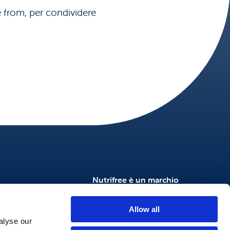
ee from, per condividere
Nutrifree è un marchio
NtFood
NutriSì
Allow all
Nutrifree Food Service
alyse our