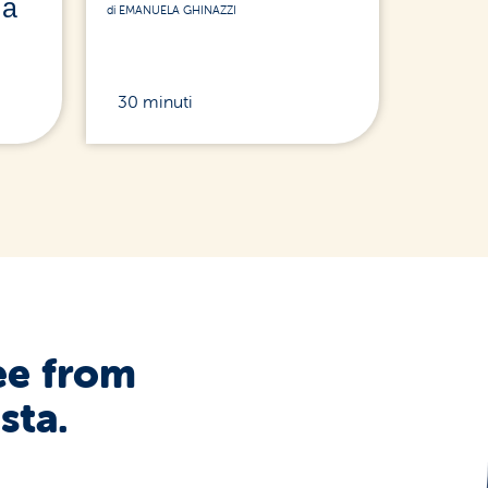
la
di EMANUELA GHINAZZI
30 minuti
ee from
sta.