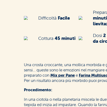
Prepar
Difficoltà
Facile
minuti
lievit
Dosi
2
Cottura
45 minuti
da cir
Una crosta croccante, una mollica morbida e g
sensi… queste sono le emozioni nel mangiare e
preparato con
Mix per Pane
e
Farina Multius
Per un risultato ancora più morbido puoi prov
Procedimento:
In una ciotola o nella planetaria miscela le due f
tiepida ed inizia ad impastare. Quando la farin