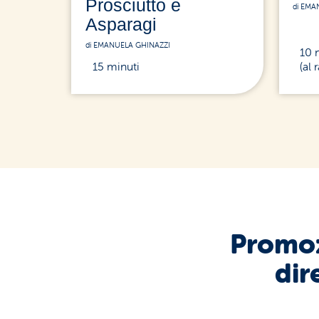
Prosciutto e
di EMA
Asparagi
di EMANUELA GHINAZZI
10 
15 minuti
(al
Promoz
dir