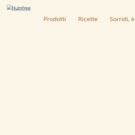
Prodotti
Ricette
Sorridi, 
Nutrifree
La gamma Nutrifree
Pane
e sostituti