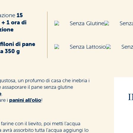
azione
15
 + 1 ora di
Senza Glutine
Senza
azione
 filoni di pane
Senza Lattosio
Sen
ca 350 g
ustosa, un profumo di casa che inebria i
 assaporare il pane senza glutine
o
.
are i
panini all’olio
!
arine con il lievito, poi metti l’acqua
a avrà assorbito tutta l’acqua aggiungi lo