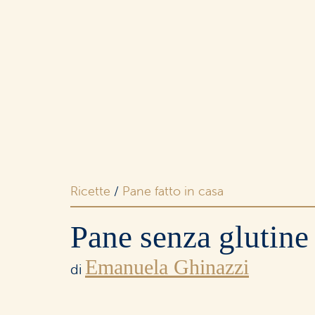
Merende
e snack
Dolci
e ricorrenze
Ricette
/
Pane fatto in casa
Pane senza glutine
Emanuela Ghinazzi
I buoni
di
senza lattosio