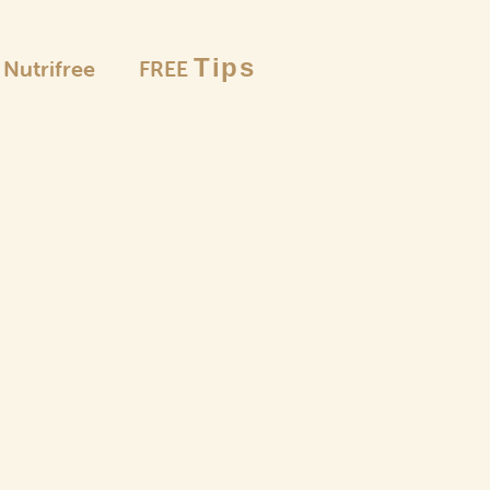
Tips
è Nutrifree
FREE
Le selezion
Farine
e pangrattato
Pas
Pun