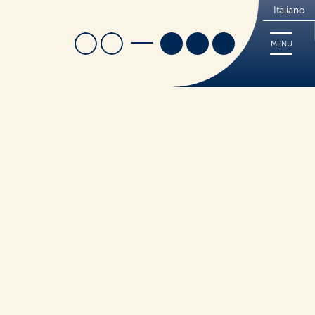
Italiano
Cerca
Trova Negozio
MENU
i
Ricette
Cerca
Tips
FREE
Dove acquistare
Sorridi, è Nutrifree
Sostenibilità
Novità e Promo
ticceria
to Caldo