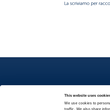
La scriviamo per raccon
This website uses cookie
Nutrifree
We use cookies to personal
traffic. We also share info