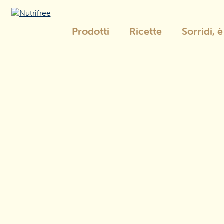
Prodotti
Ricette
Sorridi, 
Nutrifree
La gamma Nutrifree
Pane
e sostituti