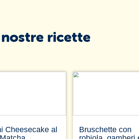
 nostre ricette
ni Cheesecake al
Bruschette con
 Matcha
robiola, gamberi 