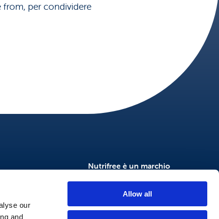
ee from, per condividere
Nutrifree è un marchio
NtFood
NutriSì
Allow all
Nutrifree Food Service
alyse our
ing and