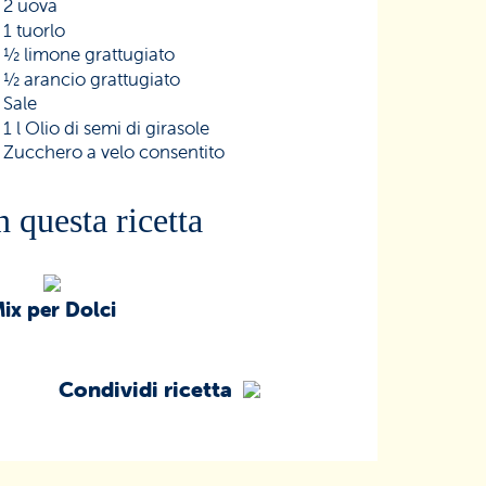
2 uova
1 tuorlo
½ limone grattugiato
½ arancio grattugiato
Sale
1 l Olio di semi di girasole
Zucchero a velo consentito
n questa ricetta
ix per Dolci
Condividi ricetta