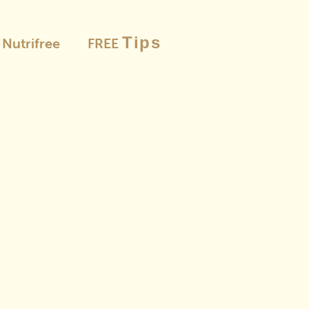
Tips
è Nutrifree
FREE
Le selezion
Farine
e pangrattato
Pas
Pun