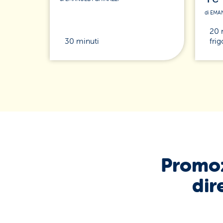
di EMA
20 
30 minuti
frig
Promoz
dir