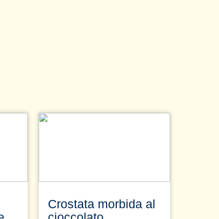
Crostata morbida al
e
cioccolato