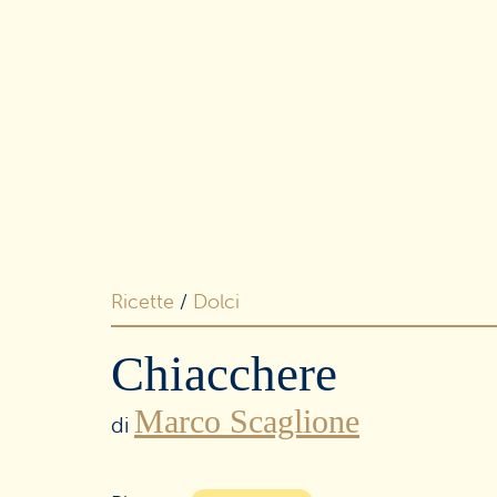
Merende
e snack
Dolci
e ricorrenze
Ricette
/
Dolci
Chiacchere
Marco Scaglione
I buoni
di
senza lattosio