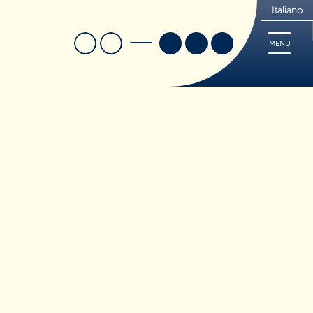
Italiano
Cerca
Trova Negozio
MENU
i
Ricette
Cerca
Tips
FREE
Dove acquistare
Sorridi, è Nutrifree
Sostenibilità
Novità e Promo
ticceria
to Caldo