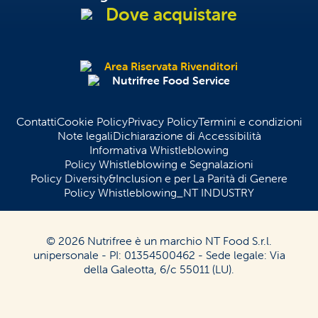
Dove acquistare
Area Riservata Rivenditori
Nutrifree Food Service
Contatti
Cookie Policy
Privacy Policy
Termini e condizioni
Note legali
Dichiarazione di Accessibilità
Informativa Whistleblowing
Policy Whistleblowing e Segnalazioni
Policy Diversity&Inclusion e per La Parità di Genere
Policy Whistleblowing_NT INDUSTRY
© 2026 Nutrifree è un marchio NT Food S.r.l.
unipersonale - PI: 01354500462 - Sede legale: Via
della Galeotta, 6/c 55011 (LU).