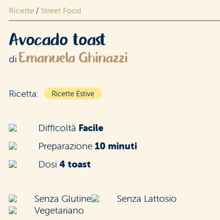
Ricette
/
Street Food
Area riservata rivenditori
Avocado toast
Emanuela Ghinazzi
di
Ricetta:
Ricette Estive
Difficoltà
Facile
Preparazione
10 minuti
Dosi
4 toast
Senza Glutine
Senza Lattosio
Vegetariano