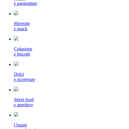
e pangrattato
Merende
e snack
Colazione
e biscotti
Dolci
e ricorrenze
Street food
e aperitivo
I buoni