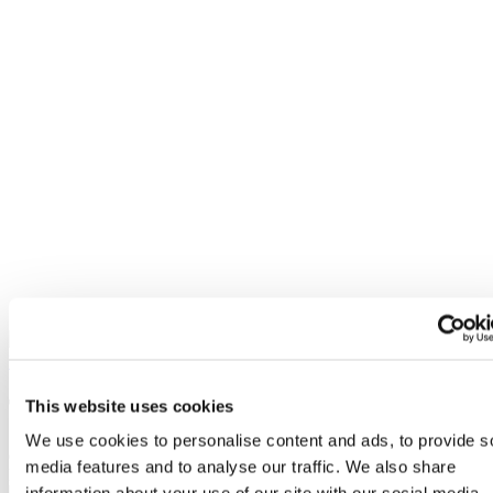
Video ricetta
Ricette
/
Street Food
Toast classico e toast al forno
This website uses cookies
We use cookies to personalise content and ads, to provide s
di
Emanuela Ghinazzi
media features and to analyse our traffic. We also share
Ricetta:
Io cucino free