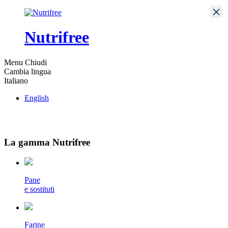
×
Nutrifree
Menu
Chiudi
Cambia lingua
Italiano
English
La gamma Nutrifree
Pane
e sostituti
Farine