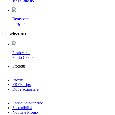
senza lattosio
Benessere
integrale
Le selezioni
Pasticceria
Punto Caldo
Prodotti
Ricette
FREE
Tips
Dove acquistare
Sorridi, è Nutrifree
Sostenibilità
Novità e Promo