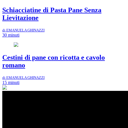
Schiacciatine di Pasta Pane Senza
Lievitazione
di EMANUELA GHINAZZI
30 minuti
Cestini di pane con ricotta e cavolo
romano
di EMANUELA GHINAZZI
15 minuti