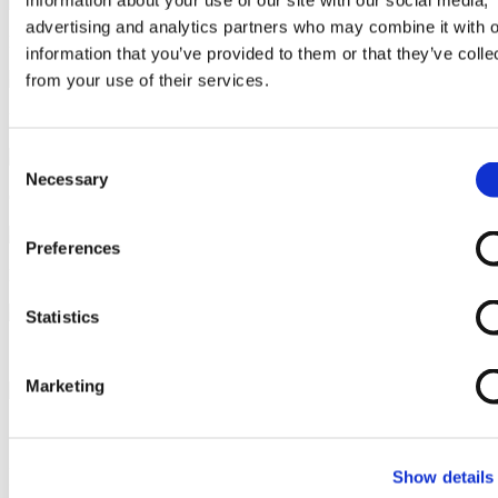
information about your use of our site with our social media,
advertising and analytics partners who may combine it with o
Difficoltà
Facile
information that you’ve provided to them or that they’ve colle
from your use of their services.
Preparazione
10 minuti
Consent
Necessary
Selection
Cottura
20-30 minuti
Preferences
Dosi
2 toast
Statistics
Senza Glutine
Marketing
Senza Lattosio
Ingredienti
Show details