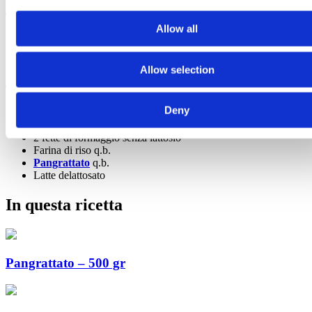
Toast classico
Allow all
4 fette di
PanBauletto
2 fette di prosciutto cotto senza glutine e senza lattosio
2 fette di formaggio senza lattosio
Allow selection
Toast al forno
Deny
4 fette di
PanBauletto
Nutrifree
2 fette di prosciutto cotto senza glutie e senza lattosio
2 fette di formaggio senza lattosio
Farina di riso q.b.
Pangrattato
q.b.
Latte delattosato
In questa ricetta
Pangrattato – 500 gr