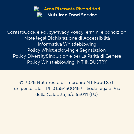
Area Riservata Rivenditori
Nutrifree Food Service
Contatti
Cookie Policy
Privacy Policy
Termini e condizioni
Note legali
Dichiarazione di Accessibilità
Informativa Whistleblowing
Policy Whistleblowing e Segnalazioni
Policy Diversity&Inclusion e per La Parità di Genere
Policy Whistleblowing_NT INDUSTRY
© 2026 Nutrifree è un marchio NT Food S.r.l.
unipersonale - PI: 01354500462 - Sede legale: Via
della Galeotta, 6/c 55011 (LU).