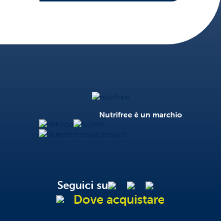
Nutrifree
Nutrifree è un marchio
NtFood
NutriSì
Nutrifree Food Service
Seguici su
Dove acquistare