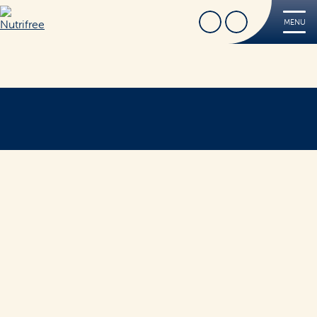
Cerca
Trova Negozio
MENU
Nutrifree
Prodotti
Ricette
Tips
FREE
Dove acquistare
Sorridi, è Nutrifree
Cerca
Sostenibilità
Novità e Promo
Contatti
Iscriviti alla Nutriletter