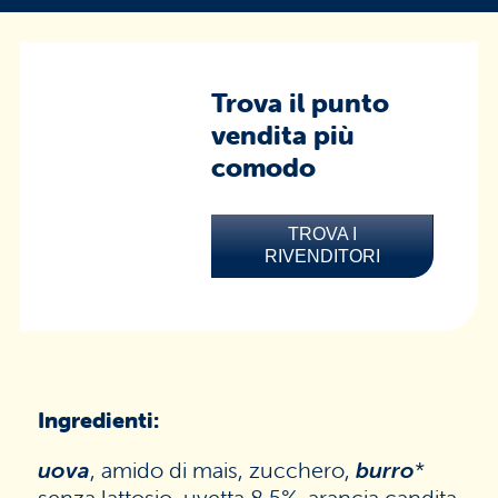
Trova il punto
vendita più
comodo
TROVA I
RIVENDITORI
Ingredienti:
uova
, amido di mais, zucchero,
burro
*
senza lattosio, uvetta 8,5%, arancia candita