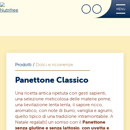
Cerca
Trova Negozio
MENU
Nutrifree
Prodotti
Ricette
Tips
FREE
Prodotti
/
Dolci e ricorrenze
Dove acquistare
Panettone Classico
Sorridi, è Nutrifree
Cerca
Sostenibilità
Una ricetta antica ripetuta con gesti sapienti,
una selezione meticolosa delle materie prime,
una lievitazione lenta lenta, il sapore ricco,
Novità e Promo
aromatico, con note di burro, vaniglia e agrumi,
quello tipico di una tradizione intramontabile. A
Contatti
Natale regala(ti) un sorriso con il
Panettone
senza glutine e senza lattosio
,
con uvetta e
Iscriviti alla Nutriletter