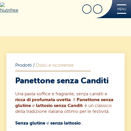
Cerca
Trova Negozio
MENU
Nutrifree
Prodotti
Ricette
Tips
FREE
Prodotti
/
Dolci e ricorrenze
Dove acquistare
Panettone senza Canditi
Sorridi, è Nutrifree
Cerca
Sostenibilità
Una pasta soffice e fragrante, senza canditi e
ricca di profumata uvetta
. Il
Panettone senza
glutine
e
lattosio
senza Candit
i è un classico
Novità e Promo
della tradizione italiana ottimo per le festività.
Contatti
Senza glutine
e
senza lattosio
.
Iscriviti alla Nutriletter