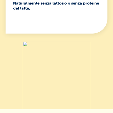
Naturalmente senza lattosio
e
senza proteine
del latte.
Area riservata rivenditori