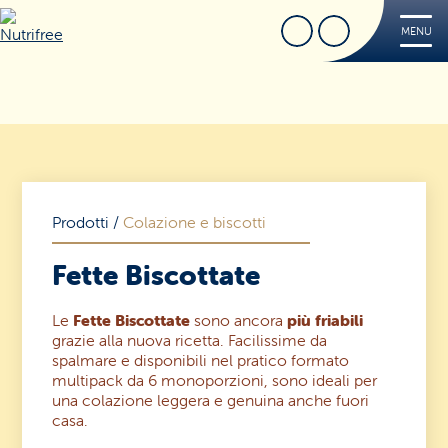
Cerca
Trova Negozio
MENU
Nutrifree
Prodotti
Ricette
Tips
FREE
Prodotti
/
Colazione e biscotti
Dove acquistare
Fette Biscottate
Sorridi, è Nutrifree
Cerca
Sostenibilità
Le
Fette Biscottate
sono ancora
più friabili
grazie alla nuova ricetta. Facilissime da
spalmare e disponibili nel pratico formato
Novità e Promo
multipack da 6 monoporzioni, sono ideali per
una colazione leggera e genuina anche fuori
Contatti
casa.
Iscriviti alla Nutriletter