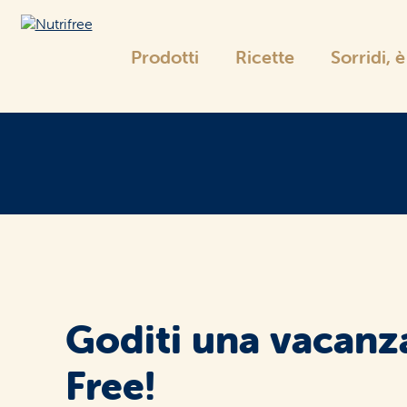
Prodotti
Ricette
Sorridi, 
Nutrifree
La gamma Nutrifree
Pane
e sostituti
Goditi una vacan
Free!