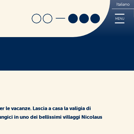
Italiano
Cerca
Trova Negozio
MENU
i
Ricette
Cerca
Tips
FREE
Dove acquistare
Sorridi, è Nutrifree
Sostenibilità
r le vacanze. Lascia a casa la valigia di
ngici in uno dei bellissimi villaggi Nicolaus
Novità e Promo