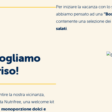
Colazione
Per iniziare la vacanza con lo s
e biscotti
abbiamo pensato ad una
“Box
Pas
Pun
contenente una selezione dei 
salati
.
Street food
ccogliamo
e aperitivo
iso!
ntire la nostra vicinanza,
Benessere
integrale
ata Nutrifree, una welcome kit
 monoporzione dolci e