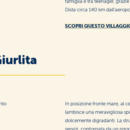
famiglia e tra teenager, grazi
Dista circa 140 km dall’aerop
SCOPRI QUESTO VILLAGGI
iurlita
In posizione fronte mare, al c
lambisce una meravigliosa spi
dolcemente digradanti. La str
servizi, contornata da un rigo