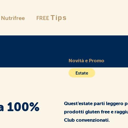
Tips
è Nutrifree
FREE
Le selezion
Novità e Promo
Estate
Farine
e pangrattato
za 100%
Quest’estate parti leggero pe
prodotti gluten free e raggiu
Club convenzionati.