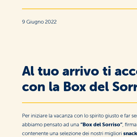
Merende
e snack
9 Giugno 2022
Dolci
Al tuo arrivo ti a
e ricorrenze
con la Box del Sorr
Per iniziare la vacanza con lo spirito giusto e far se
I buoni
senza lattosio
abbiamo pensato ad una
“Box del Sorriso”
, firm
contenente una selezione dei nostri migliori
snack