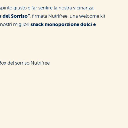
Contatti
pirito giusto e far sentire la nostra vicinanza,
Iscriviti alla Nutriletter
 del Sorriso”
, firmata Nutrifree, una welcome kit
ticceria
to Caldo
nostri migliori
snack monoporzione dolci e
Area riservata rivenditori