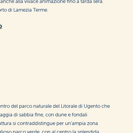
e anche alla vivace animazione fino a tarda sera.
orto di Lamezia Terme.
O
entro del parco naturale del Litorale di Ugento che
aggia di sabbia fine, con dune e fondali
uttura si contraddistingue per un’ampia zona
glioso parco verde, con al centro la splendida