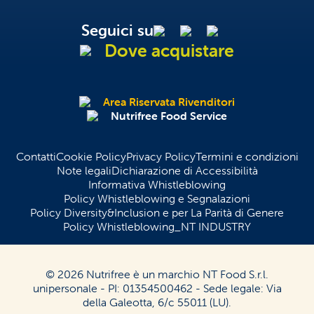
Seguici su
Dove acquistare
Area Riservata Rivenditori
Nutrifree Food Service
Contatti
Cookie Policy
Privacy Policy
Termini e condizioni
Note legali
Dichiarazione di Accessibilità
Informativa Whistleblowing
Policy Whistleblowing e Segnalazioni
Policy Diversity&Inclusion e per La Parità di Genere
Policy Whistleblowing_NT INDUSTRY
© 2026 Nutrifree è un marchio NT Food S.r.l.
unipersonale - PI: 01354500462 - Sede legale: Via
della Galeotta, 6/c 55011 (LU).
English