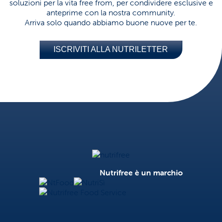
soluzioni per la vita free from, per condividere esclusive e
anteprime con la nostra community.
Arriva solo quando abbiamo buone nuove per te.
ISCRIVITI ALLA NUTRILETTER
Nutrifree
Nutrifree è un marchio
NtFood
NutriSì
Nutrifree Food Service