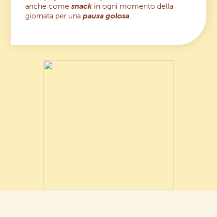
anche come
snack
in ogni momento della
giornata per una
pausa golosa
.
Area riservata rivenditori