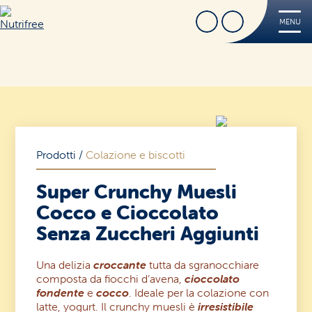
Cerca
Trova Negozio
MENU
Nutrifree
Prodotti
Ricette
Tips
FREE
Prodotti
/
Colazione e biscotti
Dove acquistare
Super Crunchy Muesli
Sorridi, è Nutrifree
Cocco e Cioccolato
Cerca
Sostenibilità
Senza Zuccheri Aggiunti
Novità e Promo
Una delizia
croccante
tutta da sgranocchiare
composta da fiocchi d’avena,
cioccolato
Contatti
fondente
e
cocco
. Ideale per la colazione con
latte, yogurt. Il crunchy muesli è
irresistibile
Iscriviti alla Nutriletter