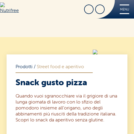
Cerca
Trova Negozio
MENU
Nutrifree
Prodotti
Ricette
Tips
FREE
Prodotti
/
Street food e aperitivo
Dove acquistare
Snack gusto pizza
Sorridi, è Nutrifree
Cerca
Sostenibilità
Quando vuoi sgranocchiare via il grigiore di una
lunga giornata di lavoro con lo sfizio del
pomodoro insieme all’origano, uno degli
Novità e Promo
abbinamenti più riusciti della tradizione italiana.
Scopri lo snack da aperitivo senza glutine.
Contatti
Iscriviti alla Nutriletter