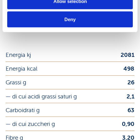
nutrizionale
Allow selection
Deny
Per 100 g
Energia kj
2081
Energia kcal
498
Grassi g
26
— di cui acidi grassi saturi g
2,1
Carboidrati g
63
— di cui zuccheri g
0,90
Fibre g
3,20