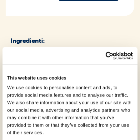
Ingredienti:
Amido di mais, farina di riso, farina di mais,
amido di riso, olio alto-oleico di girasole,
fecola di patate, vino bianco, sale,
fruttosio,
This website uses cookies
addensanti: gomma di guar, gomma di
We use cookies to personalise content and ads, to
xanthan; agenti lievitanti: difosfato
provide social media features and to analyse our traffic.
disodico, carbonato acido di sodio;
We also share information about your use of our site with
emulsionante:
our social media, advertising and analytics partners who
lecitina di girasole; miscela pizza 2%
may combine it with other information that you’ve
(pomodoro essiccato 27%, amidi di patate,
provided to them or that they’ve collected from your use
paprika dolce, sale, rosmarino 6%, origano
of their services.