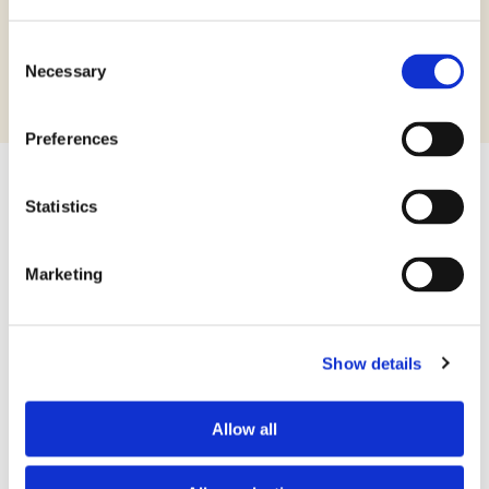
6%,
aromi naturali, aglio).
Consent
Necessary
Selection
Preferences
Statistics
100 g
Confezione:
Marketing
8008696031577
Codice EAN:
Show details
SCARICA LA SCHEDA PRODOTTO
Allow all
Dichiarazione