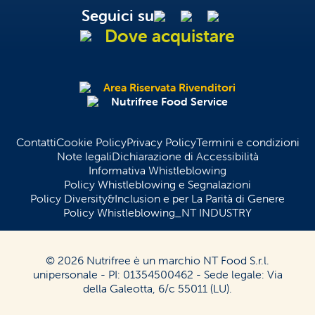
Seguici su
Dove acquistare
Area Riservata Rivenditori
Nutrifree Food Service
Contatti
Cookie Policy
Privacy Policy
Termini e condizioni
Note legali
Dichiarazione di Accessibilità
Informativa Whistleblowing
Policy Whistleblowing e Segnalazioni
Policy Diversity&Inclusion e per La Parità di Genere
Policy Whistleblowing_NT INDUSTRY
© 2026 Nutrifree è un marchio NT Food S.r.l.
unipersonale - PI: 01354500462 - Sede legale: Via
della Galeotta, 6/c 55011 (LU).
English