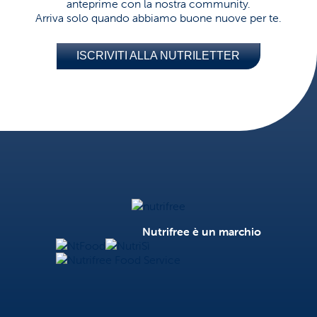
anteprime con la nostra community.
Arriva solo quando abbiamo buone nuove per te.
ISCRIVITI ALLA NUTRILETTER
Nutrifree
Nutrifree è un marchio
NtFood
NutriSì
Nutrifree Food Service