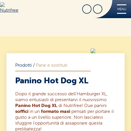
Cerca
Trova Negozio
MENU
Nutrifree
Prodotti
Ricette
Tips
FREE
Prodotti
/
Pane e sostituti
Dove acquistare
Panino Hot Dog XL
Sorridi, è Nutrifree
Cerca
Sostenibilità
Dopo il grande successo dell'Hamburger XL,
siamo entusiasti di presentarvi il nuovissimo
Panino Hot Dog XL
di Nutrifree! Due panini
Novità e Promo
soffici
in un
formato maxi
pensati per portare il
gusto a un livello superiore. Non lasciatevi
Contatti
sfuggire l'opportunità di assaporare questa
prelibatezza!
Iscriviti alla Nutriletter