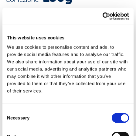
8008696032512
Codice EAN:
SCARICA LA SCHEDA PRODOTTO
This website uses cookies
We use cookies to personalise content and ads, to
Dichiarazione
provide social media features and to analyse our traffic.
We also share information about your use of our site with
nutrizionale
our social media, advertising and analytics partners who
may combine it with other information that you’ve
provided to them or that they’ve collected from your use
Per 100 g
of their services.
Consent
Necessary
Energia kj
1154
Selection
Energia kcal
274