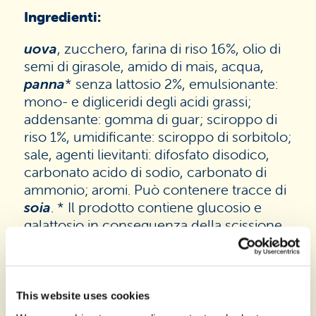
Ingredienti:
uova
, zucchero, farina di riso 16%, olio di
semi di girasole, amido di mais, acqua,
panna
* senza lattosio 2%, emulsionante:
mono- e digliceridi degli acidi grassi;
addensante: gomma di guar; sciroppo di
riso 1%, umidificante: sciroppo di sorbitolo;
sale, agenti lievitanti: difosfato disodico,
carbonato acido di sodio, carbonato di
ammonio; aromi. Può contenere tracce di
soia
. * Il prodotto contiene glucosio e
galattosio in conseguenza della scissione
del lattosio. Contenuto di lattosio nel
prodotto finito <0,01 g/100g
This website uses cookies