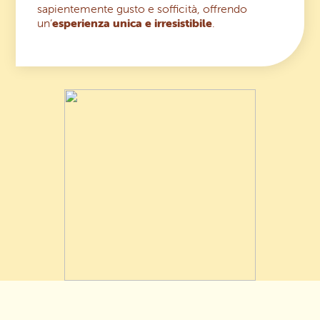
sapientemente gusto e sofficità, offrendo
un’
esperienza unica e irresistibile
.
Area riservata rivenditori