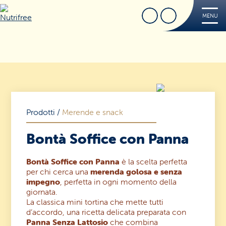
Cerca
Trova Negozio
MENU
Nutrifree
Prodotti
Ricette
Tips
FREE
Prodotti
/
Merende e snack
Dove acquistare
Bontà Soffice con Panna
Sorridi, è Nutrifree
Cerca
Sostenibilità
Bontà Soffice con Panna
è la scelta perfetta
per chi cerca una
merenda golosa e senza
impegno
, perfetta in ogni momento della
Novità e Promo
giornata.
La classica mini tortina che mette tutti
Contatti
d’accordo, una ricetta delicata preparata con
Panna Senza Lattosio
che combina
Iscriviti alla Nutriletter