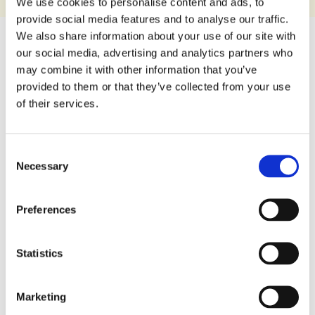
We use cookies to personalise content and ads, to
provide social media features and to analyse our traffic.
We also share information about your use of our site with
our social media, advertising and analytics partners who
140 g
may combine it with other information that you’ve
Confezione:
provided to them or that they’ve collected from your use
of their services.
8008696032994
Codice EAN:
Consent
Necessary
SCARICA LA SCHEDA PRODOTTO
Selection
Dichiarazione
Preferences
nutrizionale
Statistics
Per 100 g
Marketing