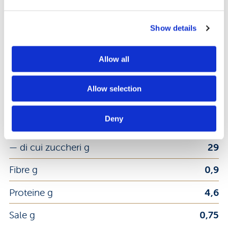
Show details
Energia kj
1652
Energia kcal
394
Allow all
Grassi g
18
Allow selection
— di cui acidi grassi saturi g
2,7
Deny
Carboidrati g
53
— di cui zuccheri g
29
Fibre g
0,9
Proteine g
4,6
Sale g
0,75