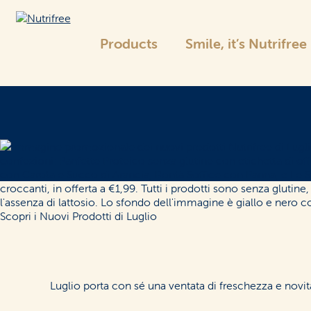
Products
Smile, it’s Nutrifree
Nutrifree
Nutrifree range
Bread and
Bread Substitutes
Luglio porta con sé una ventata di freschezza e novit