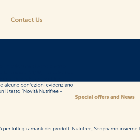
Contact Us
Flours and
Breadcrumbs
Special offers and News
à per tutti gli amanti dei prodotti Nutrifree, Scopriamo insieme