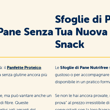
Instant
Cup
Sfoglie di 
 Pane Senza
Tua Nuova
Snack
Sweets and
Special Occasions
: il
Panfette Proteico
.
Le
Sfoglie di Pane Nutrifree
s
a senza glutine ancora più
gustoso o per accompagnare i 
disponibile in un pratico for
ine, ma può vantare anche un
Se non le hai ancora provate, 
di fibre. Queste
prova” al prezzo irresistibile d
rtivi agli amanti del
conquistarti con la loro fragr