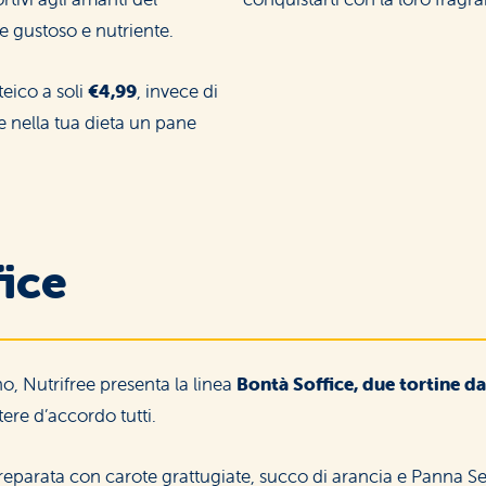
 gustoso e nutriente.
teico a soli
€4,99
, invece di
 nella tua dieta un pane
Wholemeal Wellness
fice
, Nutrifree presenta la linea
Bontà Soffice, due tortine d
ere d’accordo tutti.
reparata con carote grattugiate, succo di arancia e Panna S