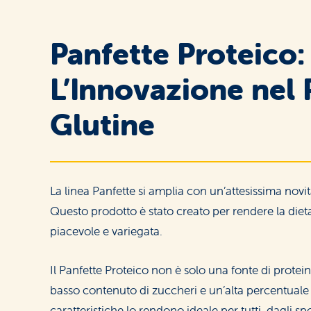
Sweet Snacks
Panfette Proteico:
L’Innovazione nel
Glutine
Breakfast
and Biscuits
La linea Panfette si amplia con un’attesissima novità
Questo prodotto è stato creato per rendere la diet
piacevole e variegata.
Street Food
Il Panfette Proteico non è solo una fonte di prote
and Aperitifs
basso contenuto di zuccheri e un’alta percentuale 
caratteristiche lo rendono ideale per tutti, dagli spo