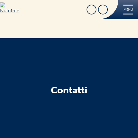
Cerca
Trova Negozio
MENU
Nutrifree
Prodotti
Ricette
Tips
FREE
Dove acquistare
Sorridi, è Nutrifree
Contatti
Cerca
Sostenibilità
Novità e Promo
Contatti
Iscriviti alla Nutriletter