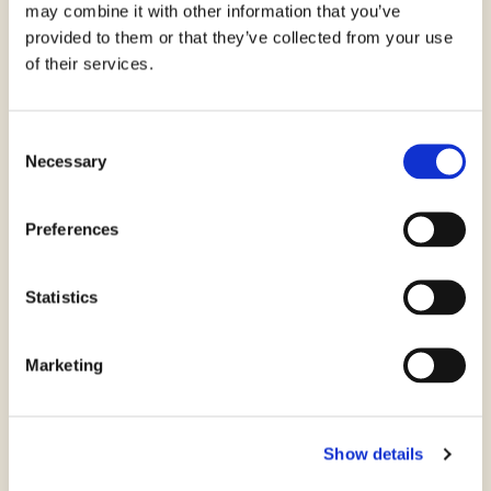
may combine it with other information that you’ve
provided to them or that they’ve collected from your use
* Dati obbligatori
of their services.
Consent
Informativa sulla privacy e consensi
Necessary
Selection
Accetto le condizioni della
Privacy Policy Nutrifree
Preferences
Per la ricezione di materiale pubblicitario e per
Statistics
marketing diretto:
Marketing
Do il consenso
Nego il consenso
Show details